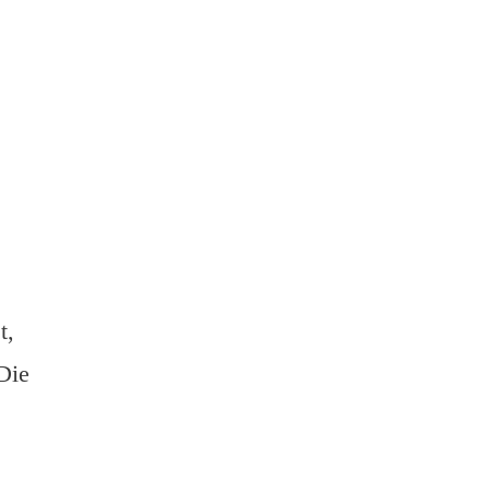
t,
 Die