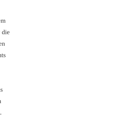
em
 die
en
hts
us
h
.