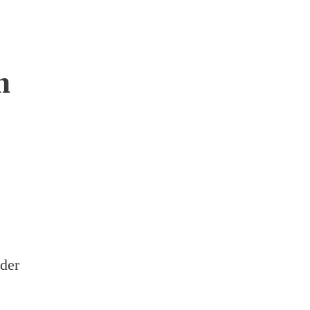
n
der